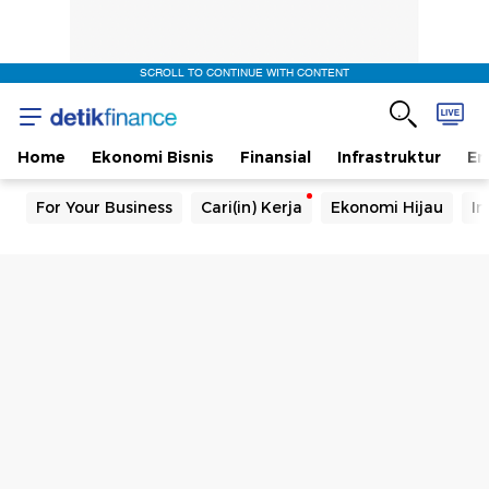
SCROLL TO CONTINUE WITH CONTENT
Home
Ekonomi Bisnis
Finansial
Infrastruktur
En
For Your Business
Cari(in) Kerja
Ekonomi Hijau
In