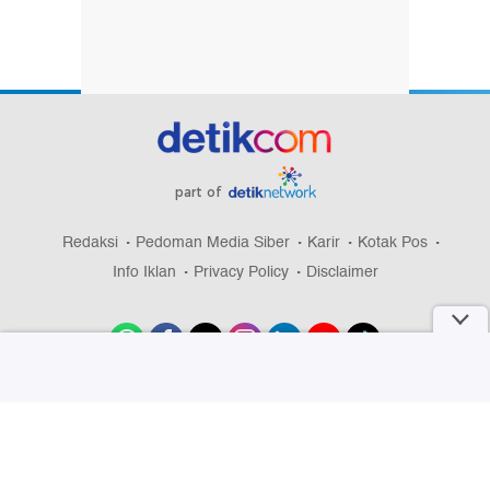
part of
Redaksi
Pedoman Media Siber
Karir
Kotak Pos
Info Iklan
Privacy Policy
Disclaimer
Download aplikasi detikcom
Copyright @ 2026 detikcom, All right reserved