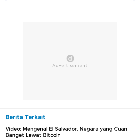
Berita Terkait
Video: Mengenal El Salvador, Negara yang Cuan
Banget Lewat Bitcoin