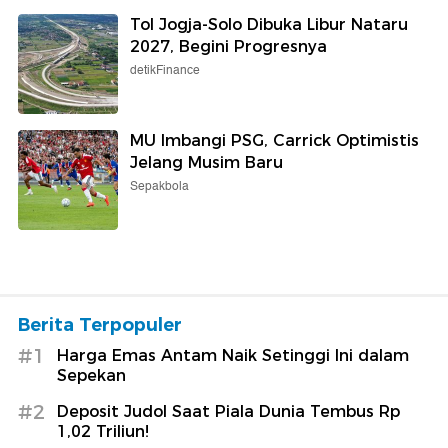
Tol Jogja-Solo Dibuka Libur Nataru
2027, Begini Progresnya
detikFinance
MU Imbangi PSG, Carrick Optimistis
Jelang Musim Baru
Sepakbola
Berita Terpopuler
#1
Harga Emas Antam Naik Setinggi Ini dalam
Sepekan
#2
Deposit Judol Saat Piala Dunia Tembus Rp
1,02 Triliun!