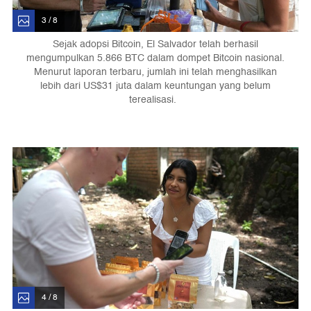
3 / 8
Sejak adopsi Bitcoin, El Salvador telah berhasil
mengumpulkan 5.866 BTC dalam dompet Bitcoin nasional.
Menurut laporan terbaru, jumlah ini telah menghasilkan
lebih dari US$31 juta dalam keuntungan yang belum
terealisasi.
4 / 8