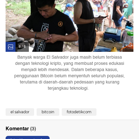
8 / 8
Banyak warga El Salvador juga masih belum terbiasa
dengan teknologi kripto, yang membuat proses edukasi
menjadi lebih mendesak. Dalam beberapa kasus,
penggunaan Bitcoin belum menyentuh seluruh populasi,
terutama di daerah-daerah pedesaan yang kurang
terjangkau teknologi.
el salvador
bitcoin
fotodetikcom