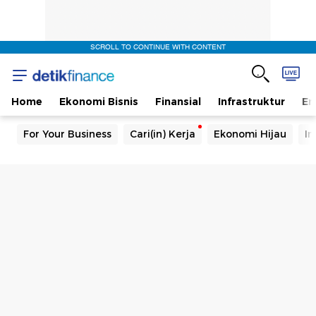
SCROLL TO CONTINUE WITH CONTENT
Home
Ekonomi Bisnis
Finansial
Infrastruktur
En
For Your Business
Cari(in) Kerja
Ekonomi Hijau
In