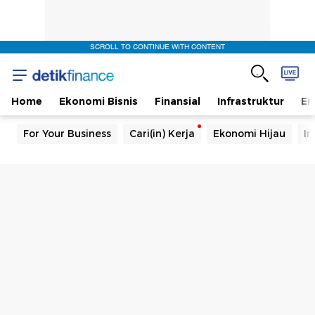
SCROLL TO CONTINUE WITH CONTENT
Home
Ekonomi Bisnis
Finansial
Infrastruktur
En
For Your Business
Cari(in) Kerja
Ekonomi Hijau
In