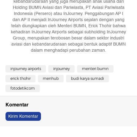
kebandarudaraan yang juga merupakan anak usaha dari
Holding BUMN Aviasi dan Pariwiasta, PT Aviasi Pariwisata
Indonesia (Persero) atau InJourney. Penggabungan AP I
dan AP II menjadi InJourney Airports sejalan dengan yang
telah diungkapkan oleh Menteri BUMN, Erick Thohir bahwa
kehadiran InJourney Airports sebagai subholding InJourney
Group, merupakan terobosan besar dalam sektor industri
aviasi dan kebandarudaraan sebagai bentuk adaptif BUMN
dalam menghadapi perubahan zaman.
injourney airports
injourney
menteri bumn
erick thohir
menhub
budi karya sumadi
fotodetikcom
Komentar
Kirim Komentar