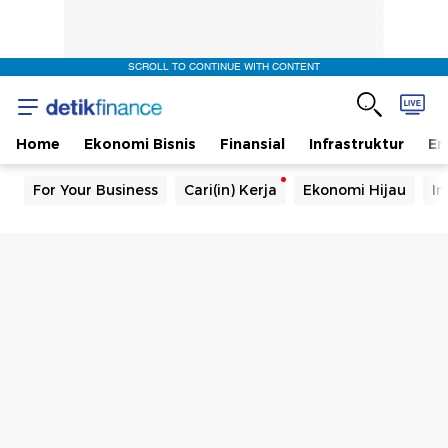
SCROLL TO CONTINUE WITH CONTENT
Home
Ekonomi Bisnis
Finansial
Infrastruktur
En
For Your Business
Cari(in) Kerja
Ekonomi Hijau
In