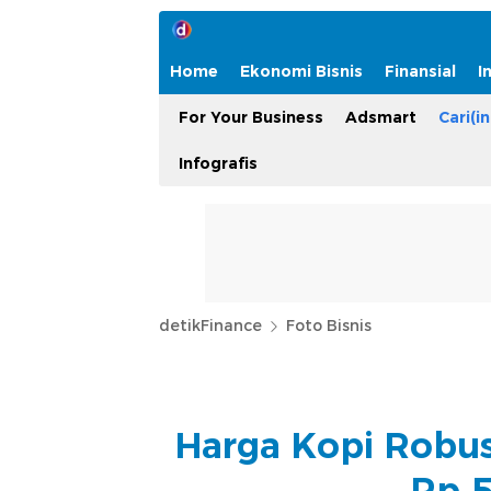
Home
Ekonomi Bisnis
Finansial
I
For Your Business
Adsmart
Cari(in
Infografis
detikFinance
Foto Bisnis
Harga Kopi Robus
Rp 5