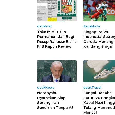
detikInet
Sepakbola
Toko Mie Tutup
Singapura Vs
Permanen dan Bagi
Indonesia: Saatn
Resep Rahasia: Bisnis
Garuda Menang 
FnB Rapuh Review
Kandang Singa
detikNews
detikTravel
Netanyahu
Sungai Danube
Isyaratkan Siap
Surut, 20 Bangka
Serang Iran
Kapal Nazi hing
Sendirian Tanpa AS
Tulang Mammot
Muncul