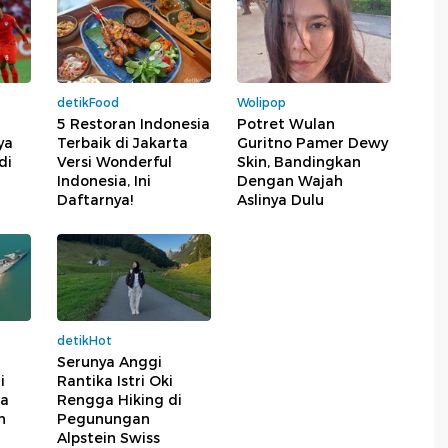
detikFood
Wolipop
5 Restoran Indonesia
Potret Wulan
ya
Terbaik di Jakarta
Guritno Pamer Dewy
di
Versi Wonderful
Skin, Bandingkan
Indonesia, Ini
Dengan Wajah
Daftarnya!
Aslinya Dulu
detikHot
Serunya Anggi
i
Rantika Istri Oki
ga
Rengga Hiking di
h
Pegunungan
Alpstein Swiss