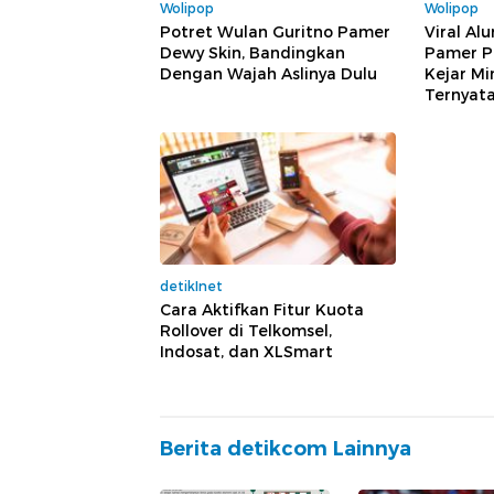
Wolipop
Wolipop
Potret Wulan Guritno Pamer
Viral Al
Dewy Skin, Bandingkan
Pamer P
Dengan Wajah Aslinya Dulu
Kejar Mi
Ternyat
detikInet
Cara Aktifkan Fitur Kuota
Rollover di Telkomsel,
Indosat, dan XLSmart
Berita detikcom Lainnya