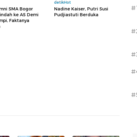
detikHot
#
umni SMA Bogor
Nadine Kaiser, Putri Susi
indah ke AS Demi
Pudjiastuti Berduka
mpi, Faktanya
a
#
#
#
#