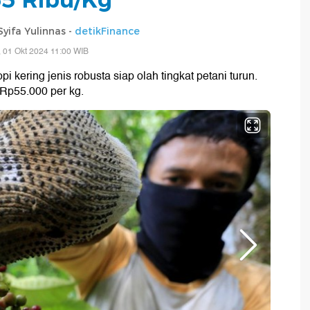
ifa Yulinnas -
detikFinance
, 01 Okt 2024 11:00 WIB
pi kering jenis robusta siap olah tingkat petani turun.
 Rp55.000 per kg.