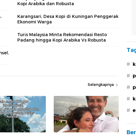
Kopi Arabika dan Robusta
,
Karangsari, Desa Kopi di Kuningan Penggerak
Ekonomi Warga
Turis Malaysia Minta Rekomendasi Resto
Padang hingga Kopi Arabika Vs Robusta
Tag
sel,
#
k
#
p
Selengkapnya
#
p
#
k
#
e
Ber