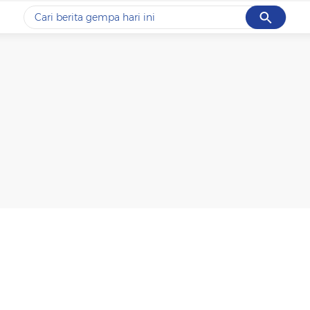
Cancel
Yang sedang ramai dicari
#1
gempa hari ini
#2
gempa
#3
iran
#4
demo
#5
prabowo
Promoted
Terakhir yang dicari
Loading...