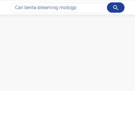
Cancel
Yang sedang ramai dicari
#1
ketik
#2
bromo
#3
streaming motogp
#4
prabowo
#5
data live draw sgp
Promoted
Terakhir yang dicari
Loading...