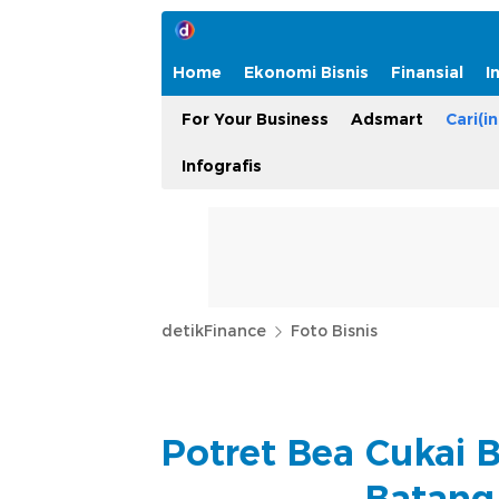
Home
Ekonomi Bisnis
Finansial
I
For Your Business
Adsmart
Cari(in
Infografis
detikFinance
Foto Bisnis
Potret Bea Cukai 
Batang