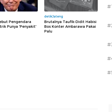
#
detikJateng
ebut Pengendara
Brutalnya Taufik-Didit Habisi
#
trik Punya 'Penyakit'
Bos Konter Ambarawa Pakai
Palu
#
#
#