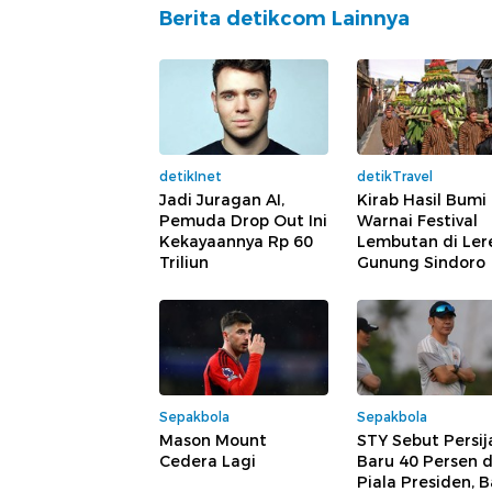
Berita detikcom Lainnya
detikInet
detikTravel
Jadi Juragan AI,
Kirab Hasil Bumi
Pemuda Drop Out Ini
Warnai Festival
Kekayaannya Rp 60
Lembutan di Ler
Triliun
Gunung Sindoro
Sepakbola
Sepakbola
Mason Mount
STY Sebut Persij
Cedera Lagi
Baru 40 Persen d
Piala Presiden, B