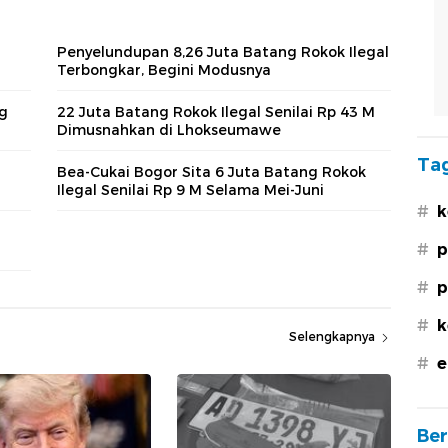
Penyelundupan 8,26 Juta Batang Rokok Ilegal
Terbongkar, Begini Modusnya
g
22 Juta Batang Rokok Ilegal Senilai Rp 43 M
Dimusnahkan di Lhokseumawe
Tag
Bea-Cukai Bogor Sita 6 Juta Batang Rokok
Ilegal Senilai Rp 9 M Selama Mei-Juni
#
k
#
p
#
p
#
k
Selengkapnya
#
e
Ber