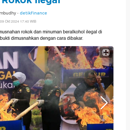
mbudhy -
detikFinance
09 Okt 2024 17:40 WIB
usnahan rokok dan minuman beralkohol ilegal di
 bukti dimusnahkan dengan cara dibakar.