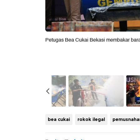
Petugas Bea Cukai Bekasi membakar barang
bea cukai
rokok ilegal
pemusnahan