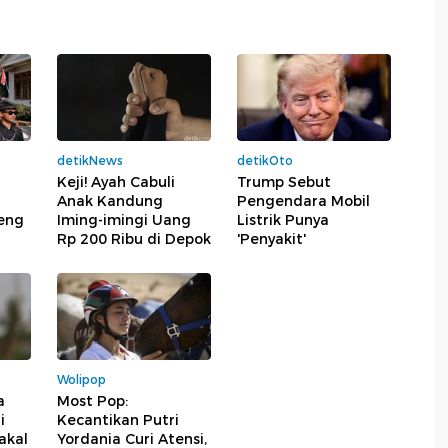
detikNews
detikOto
Keji! Ayah Cabuli
Trump Sebut
Anak Kandung
Pengendara Mobil
eng
Iming-imingi Uang
Listrik Punya
Rp 200 Ribu di Depok
'Penyakit'
Wolipop
a
Most Pop:
i
Kecantikan Putri
akal
Yordania Curi Atensi,