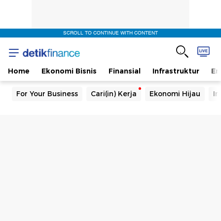
SCROLL TO CONTINUE WITH CONTENT
Home
Ekonomi Bisnis
Finansial
Infrastruktur
En
For Your Business
Cari(in) Kerja
Ekonomi Hijau
In