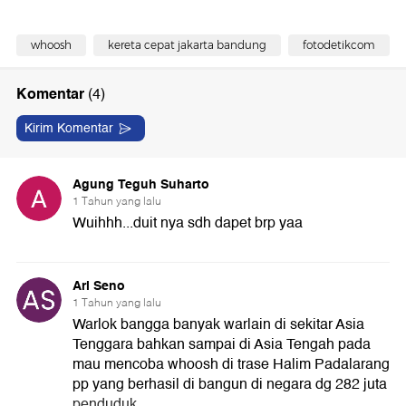
whoosh
kereta cepat jakarta bandung
fotodetikcom