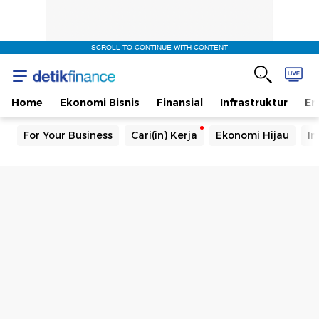
SCROLL TO CONTINUE WITH CONTENT
Home
Ekonomi Bisnis
Finansial
Infrastruktur
En
For Your Business
Cari(in) Kerja
Ekonomi Hijau
In