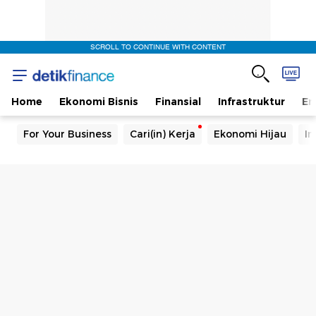
SCROLL TO CONTINUE WITH CONTENT
Home
Ekonomi Bisnis
Finansial
Infrastruktur
En
For Your Business
Cari(in) Kerja
Ekonomi Hijau
In