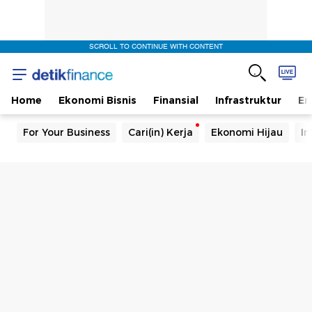
SCROLL TO CONTINUE WITH CONTENT
Home
Ekonomi Bisnis
Finansial
Infrastruktur
En
For Your Business
Cari(in) Kerja
Ekonomi Hijau
In