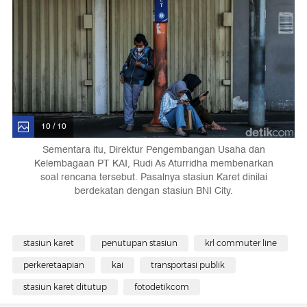
10 / 10
Sementara itu, Direktur Pengembangan Usaha dan
Kelembagaan PT KAI, Rudi As Aturridha membenarkan
soal rencana tersebut. Pasalnya stasiun Karet dinilai
berdekatan dengan stasiun BNI City.
stasiun karet
penutupan stasiun
krl commuter line
perkeretaapian
kai
transportasi publik
stasiun karet ditutup
fotodetikcom