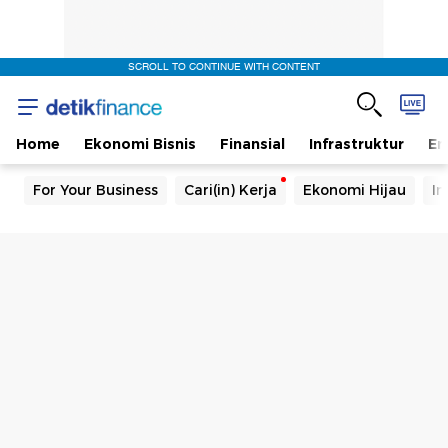
SCROLL TO CONTINUE WITH CONTENT
Home
Ekonomi Bisnis
Finansial
Infrastruktur
En
For Your Business
Cari(in) Kerja
Ekonomi Hijau
In