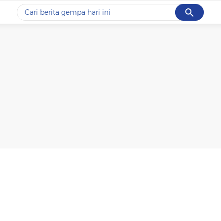
Cancel
Yang sedang ramai dicari
#1
gempa hari ini
#2
gempa
#3
prabowo
#4
iran
#5
demo
Promoted
Terakhir yang dicari
Loading...