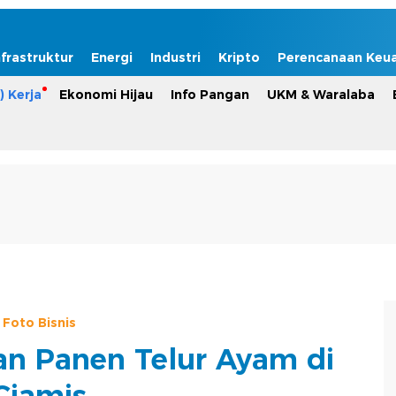
nfrastruktur
Energi
Industri
Kripto
Perencanaan Keu
) Kerja
Ekonomi Hijau
Info Pangan
UKM & Waralaba
Foto Bisnis
an Panen Telur Ayam di
Ciamis