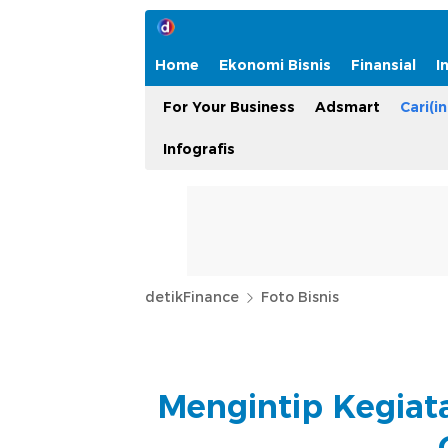
Home
Ekonomi Bisnis
Finansial
I
For Your Business
Adsmart
Cari(in
Infografis
detikFinance
Foto Bisnis
Mengintip Kegiat