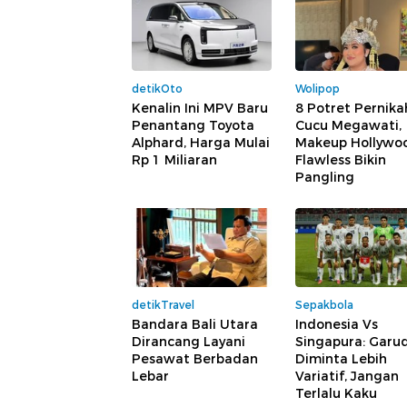
detikOto
Wolipop
Kenalin Ini MPV Baru
8 Potret Pernik
Penantang Toyota
Cucu Megawati,
Alphard, Harga Mulai
Makeup Hollywo
Rp 1 Miliaran
Flawless Bikin
Pangling
detikTravel
Sepakbola
Bandara Bali Utara
Indonesia Vs
Dirancang Layani
Singapura: Garu
Pesawat Berbadan
Diminta Lebih
Lebar
Variatif, Jangan
Terlalu Kaku