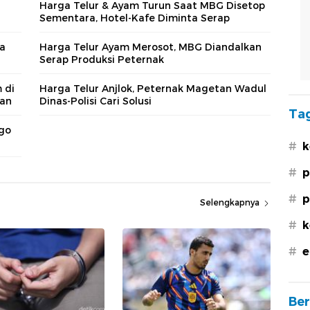
Harga Telur & Ayam Turun Saat MBG Disetop
Sementara, Hotel-Kafe Diminta Serap
ra
Harga Telur Ayam Merosot, MBG Diandalkan
Serap Produksi Peternak
 di
Harga Telur Anjlok, Peternak Magetan Wadul
gan
Dinas-Polisi Cari Solusi
Tag
ggo
#
k
#
p
#
p
Selengkapnya
#
k
#
e
Ber