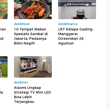
detikFood
detikFinance
ahan
10 Tempat Makan
LRT Kelapa Gading-
Spesialis Sambal di
Manggarai
od
Jakarta, Pedasnya
Diresmikan 26
Bikin Nagih!
Agustus!
detikInet
Xiaomi Ungkap
da
Strategi TV Mini LED
Bisa Lebih
Terjangkau