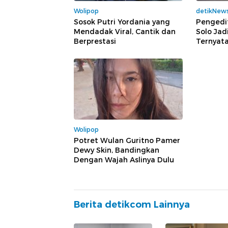
Wolipop
detikNew
Sosok Putri Yordania yang
Pengedi
Mendadak Viral, Cantik dan
Solo Jad
Berprestasi
Ternyata
Wolipop
Potret Wulan Guritno Pamer
Dewy Skin, Bandingkan
Dengan Wajah Aslinya Dulu
Berita detikcom Lainnya