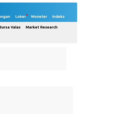
angan
Loker
Moneter
Indeks
Bursa Valas
Market Research