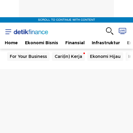
SCROLL TO CONTINUE WITH CONTENT
Home
Ekonomi Bisnis
Finansial
Infrastruktur
En
For Your Business
Cari(in) Kerja
Ekonomi Hijau
In