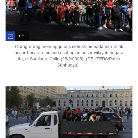
1 / 9
Orang-orang menunggu bus setelah pemadaman listrik
besar-besaran melanda sebagian besar wilayah negara
itu, di Santiago, Chile (25/2/2025). (REUTERS/Pablo
Sanhueza)