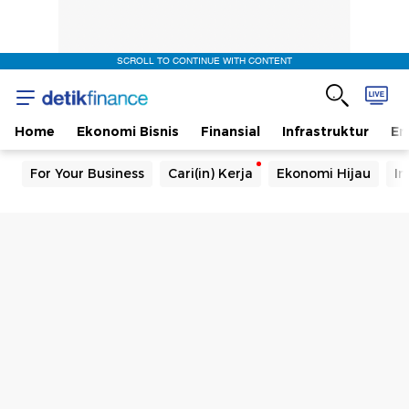
SCROLL TO CONTINUE WITH CONTENT
Home
Ekonomi Bisnis
Finansial
Infrastruktur
En
For Your Business
Cari(in) Kerja
Ekonomi Hijau
In