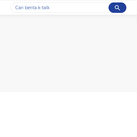
Cancel
Yang sedang ramai dicari
#1
data live draw sgp
#2
k-talk
#3
kebakaran
#4
prabowo
#5
gempa hari ini
Promoted
Terakhir yang dicari
Loading...