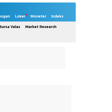
angan
Loker
Moneter
Indeks
Bursa Valas
Market Research