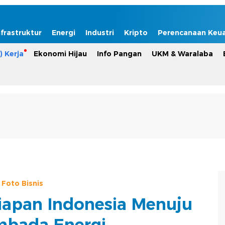
nfrastruktur
Energi
Industri
Kripto
Perencanaan Keu
) Kerja
Ekonomi Hijau
Info Pangan
UKM & Waralaba
Foto Bisnis
iapan Indonesia Menuju
bada Energi