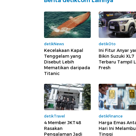
Berita detikcom Lainnya
detikNews
detikOto
Kecelakaan Kapal
Ini Fitur Anyar y
Tenggelam yang
Bikin Suzuki XL7
Disebut Lebih
Terbaru Tampil 
Mematikan daripada
Fresh
Titanic
detikTravel
detikFinance
4 Member JKT48
Harga Emas An
Rasakan
Hari Ini Melamb
Pengalaman Jadi
Tinggi