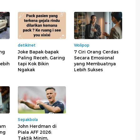
detikInet
Wolipop
ang
Joke Bapak-bapak
7 Ciri Orang Cerdas
Paling Receh, Garing
Secara Emosional
Lebih
tapi Kok Bikin
yang Membuatnya
Ngakak
Lebih Sukses
Sepakbola
tam
John Herdman di
ung
Piala AFF 2026:
Taktik Minim,