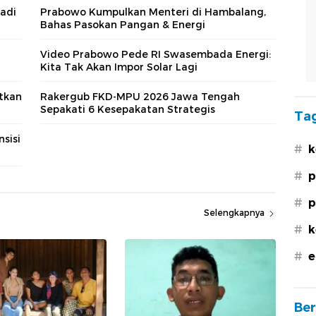
Jadi
Prabowo Kumpulkan Menteri di Hambalang,
Bahas Pasokan Pangan & Energi
Video Prabowo Pede RI Swasembada Energi:
Kita Tak Akan Impor Solar Lagi
tkan
Rakergub FKD-MPU 2026 Jawa Tengah
Sepakati 6 Kesepakatan Strategis
Tag
sisi
#
k
#
p
#
p
Selengkapnya
#
k
#
e
Ber