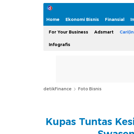
Home
Ekonomi Bisnis
Finansial
I
For Your Business
Adsmart
Cari(in
Infografis
detikFinance
Foto Bisnis
Kupas Tuntas Kes
Swasem