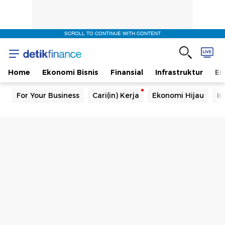
SCROLL TO CONTINUE WITH CONTENT
Home
Ekonomi Bisnis
Finansial
Infrastruktur
En
For Your Business
Cari(in) Kerja
Ekonomi Hijau
In