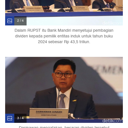
2 / 4
Dalam RUPST itu Bank Mandiri menyetujui pembagian
dividen kepada pemilik entitas induk untuk tahun buku
2024 sebesar Rp 43,5 triliun.
3 / 4
Darmawan mengatakan, besaran dividen tersebut