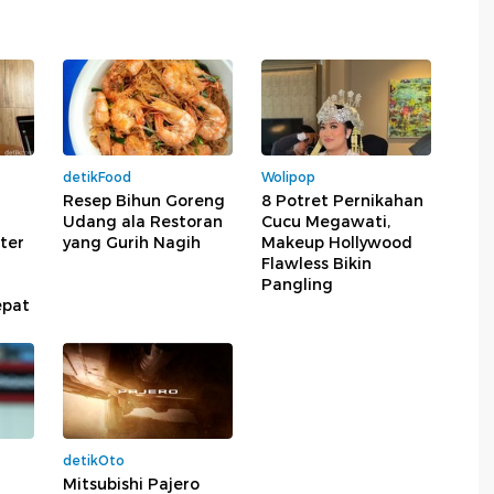
detikFood
Wolipop
Resep Bihun Goreng
8 Potret Pernikahan
Udang ala Restoran
Cucu Megawati,
kter
yang Gurih Nagih
Makeup Hollywood
Flawless Bikin
Pangling
epat
detikOto
Mitsubishi Pajero