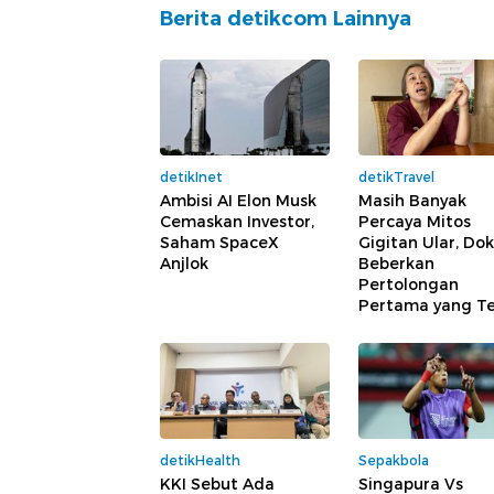
Berita detikcom Lainnya
detikInet
detikTravel
Ambisi AI Elon Musk
Masih Banyak
Cemaskan Investor,
Percaya Mitos
Saham SpaceX
Gigitan Ular, Do
Anjlok
Beberkan
Pertolongan
Pertama yang T
detikHealth
Sepakbola
KKI Sebut Ada
Singapura Vs