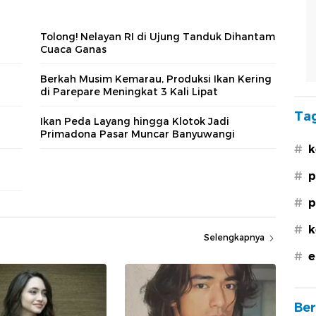
Tolong! Nelayan RI di Ujung Tanduk Dihantam
Cuaca Ganas
Berkah Musim Kemarau, Produksi Ikan Kering
di Parepare Meningkat 3 Kali Lipat
Tag
Ikan Peda Layang hingga Klotok Jadi
Primadona Pasar Muncar Banyuwangi
#
k
#
p
#
p
#
k
Selengkapnya
#
e
Ber