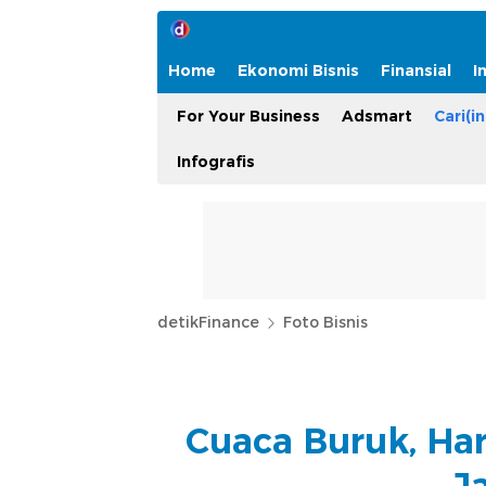
Home
Ekonomi Bisnis
Finansial
I
For Your Business
Adsmart
Cari(in
Infografis
detikFinance
Foto Bisnis
Cuaca Buruk, Har
J