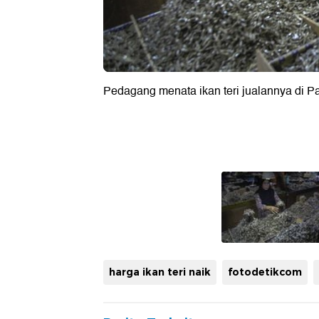
Pedagang menata ikan teri jualannya di Pa
harga ikan teri naik
fotodetikcom