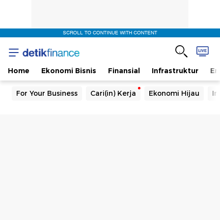
SCROLL TO CONTINUE WITH CONTENT
Home
Ekonomi Bisnis
Finansial
Infrastruktur
En
For Your Business
Cari(in) Kerja
Ekonomi Hijau
In