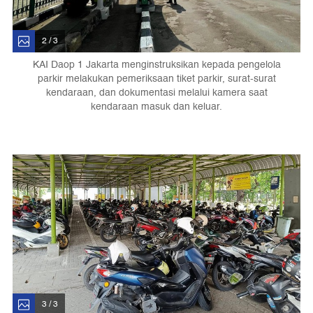
2 / 3
KAI Daop 1 Jakarta menginstruksikan kepada pengelola
parkir melakukan pemeriksaan tiket parkir, surat-surat
kendaraan, dan dokumentasi melalui kamera saat
kendaraan masuk dan keluar.
3 / 3