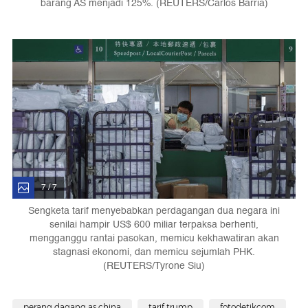
barang AS menjadi 125%. (REUTERS/Carlos Barria)
7 / 7
Sengketa tarif menyebabkan perdagangan dua negara ini
senilai hampir US$ 600 miliar terpaksa berhenti,
mengganggu rantai pasokan, memicu kekhawatiran akan
stagnasi ekonomi, dan memicu sejumlah PHK.
(REUTERS/Tyrone Siu)
perang dagang as china
tarif trump
fotodetikcom