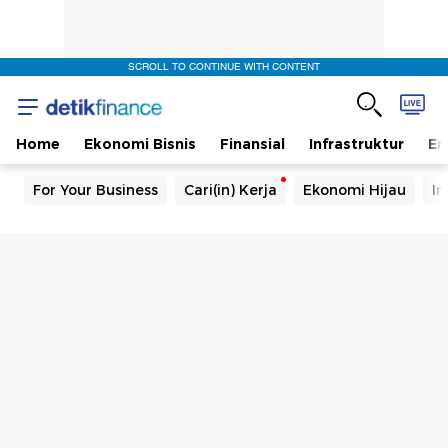
SCROLL TO CONTINUE WITH CONTENT
Home
Ekonomi Bisnis
Finansial
Infrastruktur
En
For Your Business
Cari(in) Kerja
Ekonomi Hijau
In