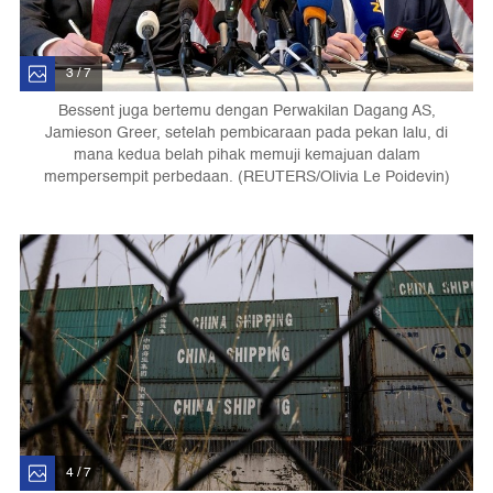
3 / 7
Bessent juga bertemu dengan Perwakilan Dagang AS,
Jamieson Greer, setelah pembicaraan pada pekan lalu, di
mana kedua belah pihak memuji kemajuan dalam
mempersempit perbedaan. (REUTERS/Olivia Le Poidevin)
4 / 7