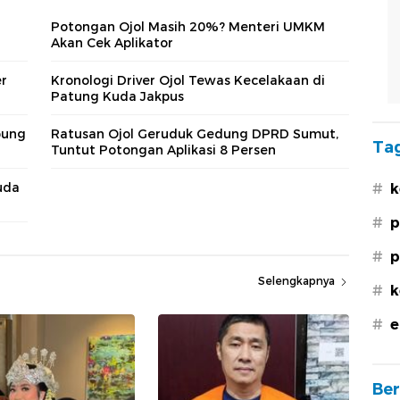
Potongan Ojol Masih 20%? Menteri UMKM
Akan Cek Aplikator
er
Kronologi Driver Ojol Tewas Kecelakaan di
Patung Kuda Jakpus
bung
Ratusan Ojol Geruduk Gedung DPRD Sumut,
Tag
Tuntut Potongan Aplikasi 8 Persen
uda
#
k
#
p
#
p
Selengkapnya
#
k
#
e
Ber