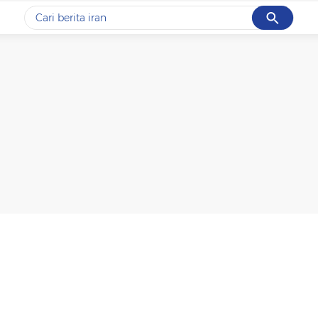
Cancel
Yang sedang ramai dicari
#1
data live draw sgp
#2
piala presiden 2026
#3
prabowo
#4
iran
#5
gempa hari ini
Promoted
Terakhir yang dicari
Loading...