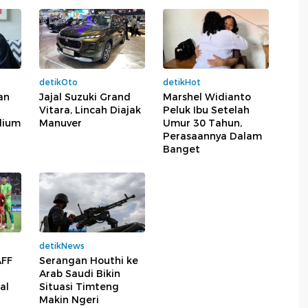
detikOto
detikHot
an
Jajal Suzuki Grand
Marshel Widianto
Vitara, Lincah Diajak
Peluk Ibu Setelah
dium
Manuver
Umur 30 Tahun,
Perasaannya Dalam
Banget
detikNews
AFF
Serangan Houthi ke
Arab Saudi Bikin
al
Situasi Timteng
Makin Ngeri