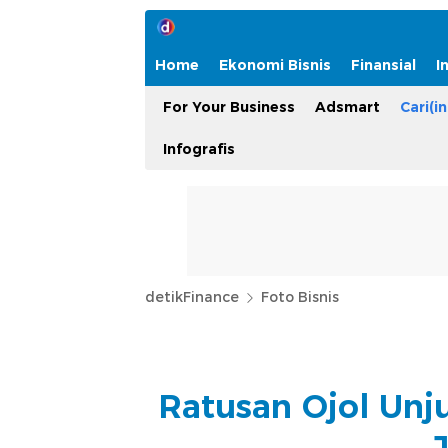
Home
Ekonomi Bisnis
Finansial
I
For Your Business
Adsmart
Cari(in
Infografis
detikFinance
Foto Bisnis
Ratusan Ojol Unj