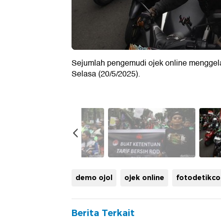
Sejumlah pengemudi ojek online menggela
Selasa (20/5/2025).
demo ojol
ojek online
fotodetikc
Berita Terkait