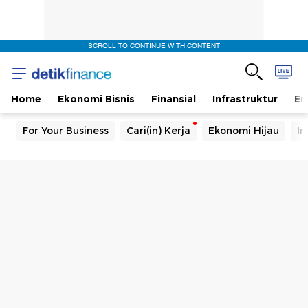
SCROLL TO CONTINUE WITH CONTENT
Home
Ekonomi Bisnis
Finansial
Infrastruktur
En
For Your Business
Cari(in) Kerja
Ekonomi Hijau
In