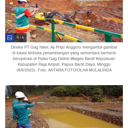
1 / 4
Direksi PT Gag Nikel, Aji Priyo Anggoro mengambil gambar
di lokasi terbuka penambangan yang sementara berhenti
beroperasi di Pulau Gag Distrik Waigeo Barat Kepulauan
Kabupaten Raja Ampat, Papua Barat Daya, Minggu
(8/6/2025). Foto: ANTARA FOTO/OLHA MULALINDA