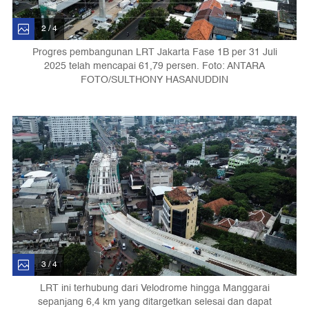
2 / 4
Progres pembangunan LRT Jakarta Fase 1B per 31 Juli
2025 telah mencapai 61,79 persen. Foto: ANTARA
FOTO/SULTHONY HASANUDDIN
3 / 4
LRT ini terhubung dari Velodrome hingga Manggarai
sepanjang 6,4 km yang ditargetkan selesai dan dapat