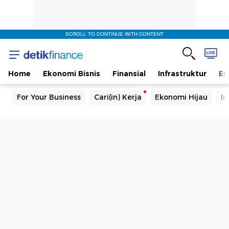
SCROLL TO CONTINUE WITH CONTENT
Home
Ekonomi Bisnis
Finansial
Infrastruktur
En
For Your Business
Cari(in) Kerja
Ekonomi Hijau
In