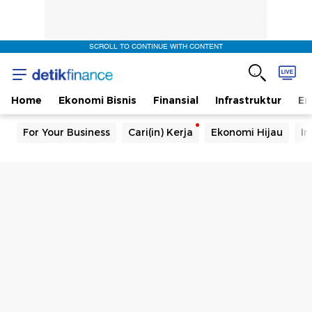
SCROLL TO CONTINUE WITH CONTENT
Home
Ekonomi Bisnis
Finansial
Infrastruktur
En
For Your Business
Cari(in) Kerja
Ekonomi Hijau
In