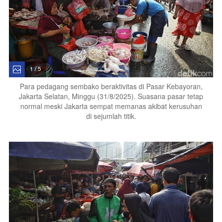
1 / 5
Para pedagang sembako beraktivitas di Pasar Kebayoran,
Jakarta Selatan, Minggu (31/8/2025). Suasana pasar tetap
normal meski Jakarta sempat memanas akibat kerusuhan
di sejumlah titik.