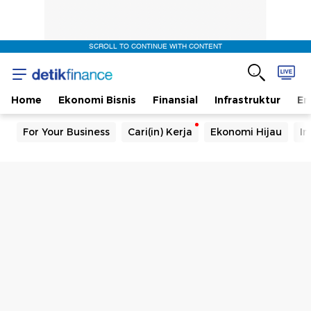
SCROLL TO CONTINUE WITH CONTENT
Home
Ekonomi Bisnis
Finansial
Infrastruktur
En
For Your Business
Cari(in) Kerja
Ekonomi Hijau
In