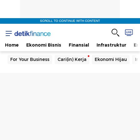
SCROLL TO CONTINUE WITH CONTENT
Home
Ekonomi Bisnis
Finansial
Infrastruktur
En
For Your Business
Cari(in) Kerja
Ekonomi Hijau
In