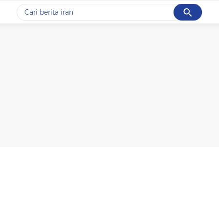
Cancel
Yang sedang ramai dicari
#1
gempa hari ini
#2
gempa
#3
prabowo
#4
iran
#5
demo
Promoted
Terakhir yang dicari
Loading...