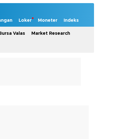
angan
Loker
Moneter
Indeks
Bursa Valas
Market Research