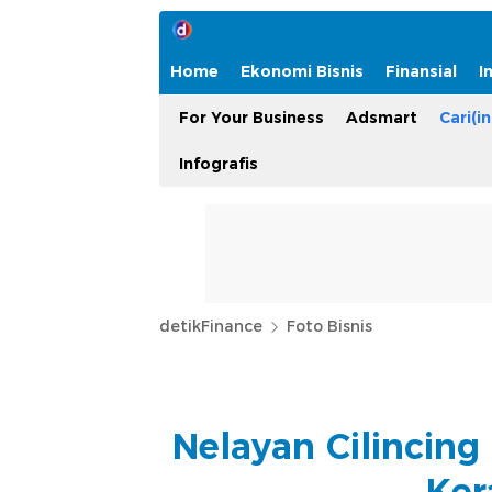
Home
Ekonomi Bisnis
Finansial
I
For Your Business
Adsmart
Cari(in
Infografis
detikFinance
Foto Bisnis
Nelayan Cilincin
Ker