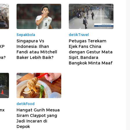
Sepakbola
detikTravel
Singapura Vs
Petugas Terekam
TKP
Indonesia: Ilhan
Ejek Fans China
Fandi atau Mitchell
dengan Gestur Mata
ya?
Baker Lebih Baik?
Sipit, Bandara
Bangkok Minta Maaf
detikFood
onx
Hangat Gurih Mesua
Siram Claypot yang
Jadi Incaran di
Depok