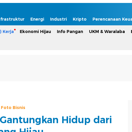
nfrastruktur
Energi
Industri
Kripto
Perencanaan Keu
) Kerja
Ekonomi Hijau
Info Pangan
UKM & Waralaba
Foto Bisnis
g Gantungkan Hidup dari
ang Hijau