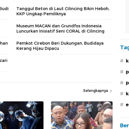
Budi
Tanggul Beton di Laut Cilincing Bikin Heboh,
KKP Ungkap Pemiliknya
Museum MACAN dan Grundfos Indonesia
Luncurkan Inisiatif Seni CORAL di Cilincing
ahan
Pemkot Cirebon Beri Dukungan, Budidaya
Tag
Kerang Hijau Dipacu
cari
#
k
#
p
#
p
Selengkapnya
#
k
#
e
Ber