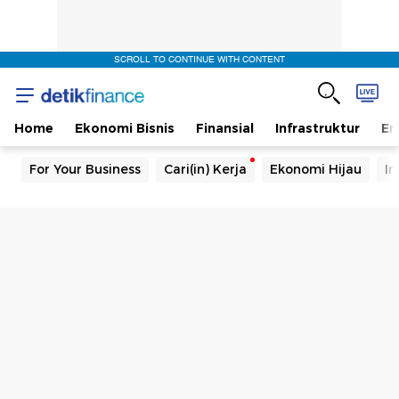
SCROLL TO CONTINUE WITH CONTENT
Home
Ekonomi Bisnis
Finansial
Infrastruktur
En
For Your Business
Cari(in) Kerja
Ekonomi Hijau
In