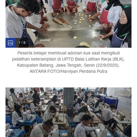
1 / 3
Peserta belajar membuat adonan kue saat mengikuti
pelatihan keterampilan di UPTD Balai Latihan Kerja (BLK),
Kabupaten Batang, Jawa Tengah, Senin (22/9/2025).
ANTARA FOTO/Harviyan Perdana Putra