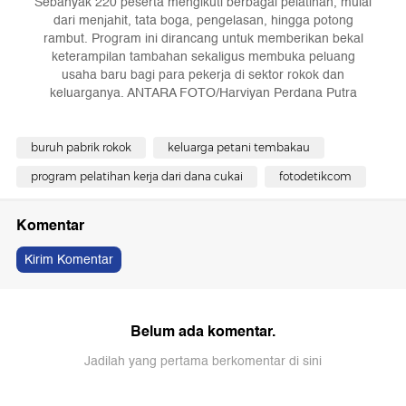
Sebanyak 220 peserta mengikuti berbagai pelatihan, mulai
dari menjahit, tata boga, pengelasan, hingga potong
rambut. Program ini dirancang untuk memberikan bekal
keterampilan tambahan sekaligus membuka peluang
usaha baru bagi para pekerja di sektor rokok dan
keluarganya. ANTARA FOTO/Harviyan Perdana Putra
buruh pabrik rokok
keluarga petani tembakau
program pelatihan kerja dari dana cukai
fotodetikcom
Komentar
Kirim Komentar
Belum ada komentar.
Jadilah yang pertama berkomentar di sini