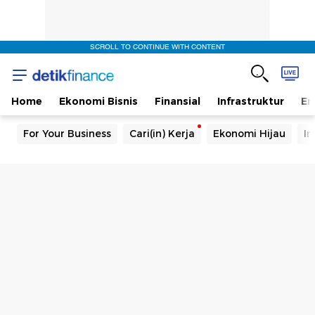
SCROLL TO CONTINUE WITH CONTENT
Home
Ekonomi Bisnis
Finansial
Infrastruktur
En
For Your Business
Cari(in) Kerja
Ekonomi Hijau
In