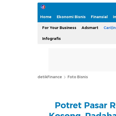
Home
Ekonomi Bisnis
Finansial
I
For Your Business
Adsmart
Cari(in
Infografis
detikFinance
Foto Bisnis
Potret Pasar R
Kosong, Padaha