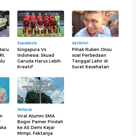
Sepakbola
detikHot
Baru
Singapura Vs
Pihak Ruben Onsu
RI,
Indonesia: Skuad
soal Perbedaan
alu
Garuda Harus Lebih
Tanggal Lahir di
Kreatif
Surat Kesehatan
Wolipop
n
Viral Alumni SMA
r
Bogor Pamer Pindah
uka
ke AS Demi Kejar
Mimpi, Faktanya