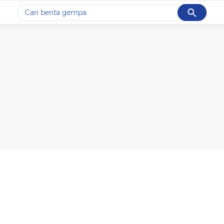
Cancel
Yang sedang ramai dicari
#1
gempa hari ini
#2
gempa
#3
iran
#4
demo
#5
prabowo
Promoted
Terakhir yang dicari
Loading...