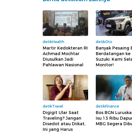
detikHealth
detikOto
Martir Kedokteran RI
Banyak Pesaing 
Achmad Mochtar
Berdatangan ke 
Diusulkan Jadi
Suzuki: Kami Sel
Pahlawan Nasional
Monitor!
detikTravel
detikFinance
Digigit Ular Saat
Bos BGN Luruska
Traveling? Jangan
Isu 13 Ribu Dapu
Disedot atau Diikat,
MBG Segera Dib
Ini yang Harus