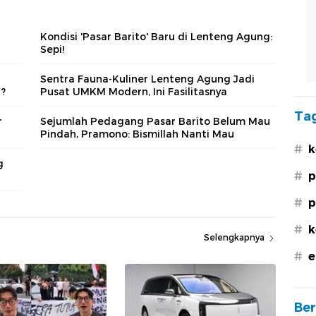
Kondisi 'Pasar Barito' Baru di Lenteng Agung:
Sepi!
Sentra Fauna-Kuliner Lenteng Agung Jadi
?
Pusat UMKM Modern, Ini Fasilitasnya
Tag
r
Sejumlah Pedagang Pasar Barito Belum Mau
Pindah, Pramono: Bismillah Nanti Mau
#
k
g
#
p
#
p
#
k
Selengkapnya
#
e
Ber