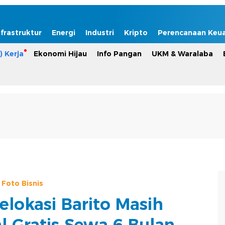
nfrastruktur
Energi
Industri
Kripto
Perencanaan Keu
) Kerja
Ekonomi Hijau
Info Pangan
UKM & Waralaba
Foto Bisnis
elokasi Barito Masih
l Gratis Sewa 6 Bulan