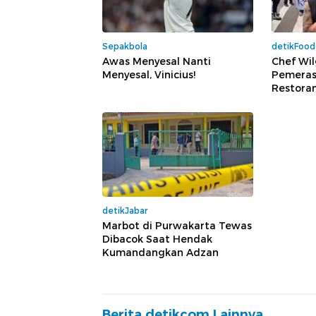
Sepakbola
detikFood
Awas Menyesal Nanti
Chef Wil
Menyesal, Vinicius!
Pemeras
Restoran
detikJabar
Marbot di Purwakarta Tewas
Dibacok Saat Hendak
Kumandangkan Adzan
Berita detikcom Lainnya