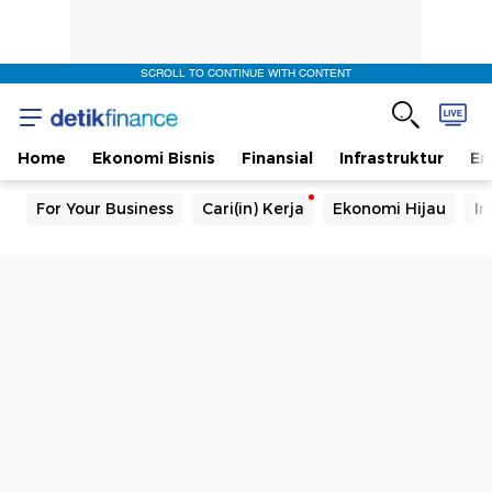
SCROLL TO CONTINUE WITH CONTENT
Home
Ekonomi Bisnis
Finansial
Infrastruktur
En
For Your Business
Cari(in) Kerja
Ekonomi Hijau
In