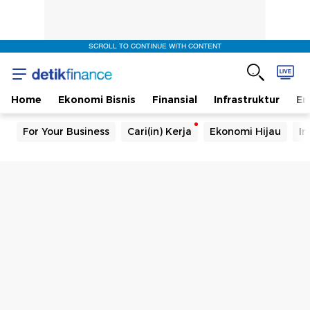
SCROLL TO CONTINUE WITH CONTENT
Home
Ekonomi Bisnis
Finansial
Infrastruktur
En
For Your Business
Cari(in) Kerja
Ekonomi Hijau
In