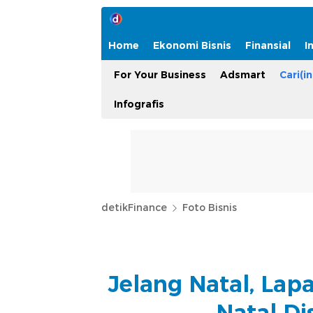
Home
Ekonomi Bisnis
Finansial
I
For Your Business
Adsmart
Cari(in
Infografis
detikFinance
Foto Bisnis
Jelang Natal, Lap
Natal D