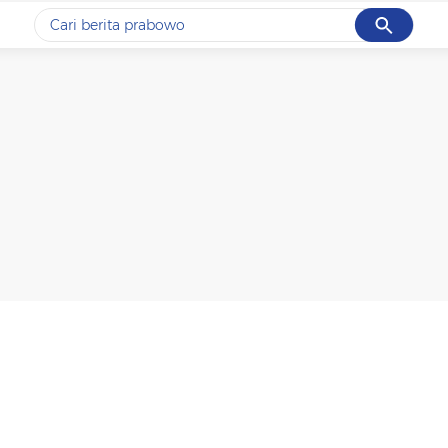
Cancel
Yang sedang ramai dicari
#1
data live draw sgp
#2
kebakaran
#3
prabowo
#4
iran
#5
gempa hari ini
Promoted
Terakhir yang dicari
Loading...