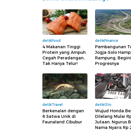
detikFood
detikFinance
4 Makanan Tinggi
Pembangunan T
Protein yang Ampuh
Jogja-Solo Hamp
Cegah Peradangan,
Rampung, Begini
Tak Hanya Telur!
Progresnya
detikTravel
detikOto
Berkenalan dengan
Wujud Honda B
6 Satwa Unik di
Dilelang Mulai R
Faunaland Cibubur
Jutaan, Ngurus B
Nama Nyaris Rp 