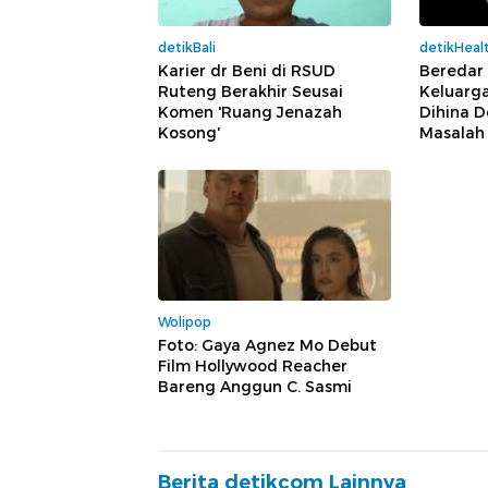
detikBali
detikHeal
Karier dr Beni di RSUD
Beredar
Ruteng Berakhir Seusai
Keluarg
Komen 'Ruang Jenazah
Dihina 
Kosong'
Masalah 
Wolipop
Foto: Gaya Agnez Mo Debut
Film Hollywood Reacher
Bareng Anggun C. Sasmi
Berita detikcom Lainnya