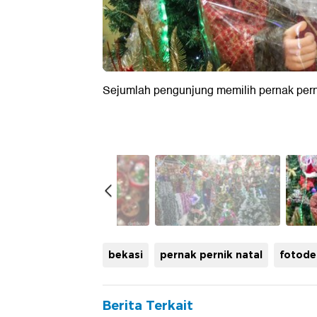
Sejumlah pengunjung memilih pernak pernik
bekasi
pernak pernik natal
fotode
Berita Terkait