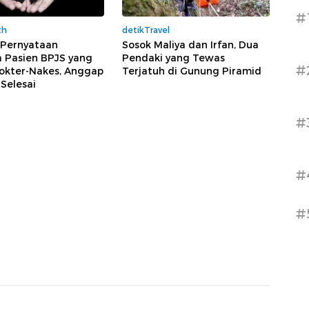
#
th
detikTravel
 Pernyataan
Sosok Maliya dan Irfan, Dua
a Pasien BPJS yang
Pendaki yang Tewas
#
Dokter-Nakes, Anggap
Terjatuh di Gunung Piramid
Selesai
#
#
#