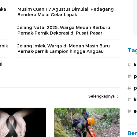
mka
Musim Cuan 17 Agustus Dimulai, Pedagang
Bendera Mulai Gelar Lapak
Jelang Natal 2025, Warga Medan Berburu
Pernak-Pernik Dekorasi di Pusat Pasar
rnik
Jelang Imlek, Warga di Medan Masih Buru
Tag
Pernak-pernik Lampion hingga Angpau
si
#
k
#
p
#
p
Selengkapnya
#
k
#
e
Ber