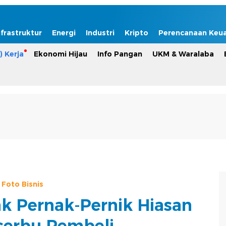
nfrastruktur
Energi
Industri
Kripto
Perencanaan Keu
) Kerja
Ekonomi Hijau
Info Pangan
UKM & Waralaba
Foto Bisnis
ak Pernak-Pernik Hiasan
iserbu Pembeli