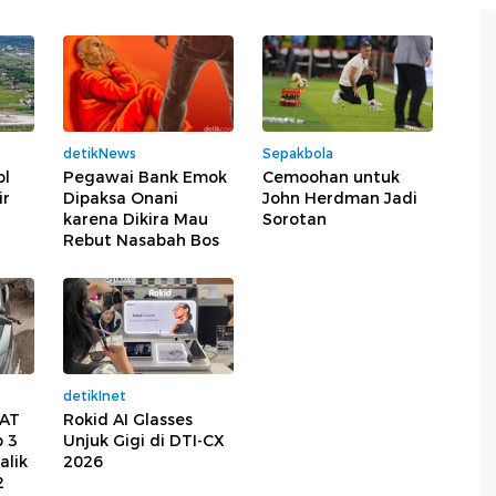
detikNews
Sepakbola
ol
Pegawai Bank Emok
Cemoohan untuk
ir
Dipaksa Onani
John Herdman Jadi
karena Dikira Mau
Sorotan
Rebut Nasabah Bos
detikInet
eAT
Rokid AI Glasses
p 3
Unjuk Gigi di DTI-CX
alik
2026
2