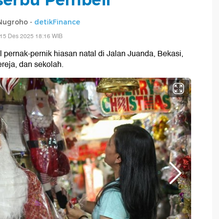
 Nugroho -
detikFinance
 15 Des 2025 18:16 WIB
l pernak-pernik hiasan natal di Jalan Juanda, Bekasi,
reja, dan sekolah.