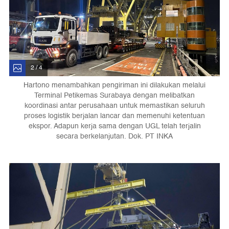
2 / 4
Hartono menambahkan pengiriman ini dilakukan melalui
Terminal Petikemas Surabaya dengan melibatkan
koordinasi antar perusahaan untuk memastikan seluruh
proses logistik berjalan lancar dan memenuhi ketentuan
ekspor. Adapun kerja sama dengan UGL telah terjalin
secara berkelanjutan. Dok. PT INKA