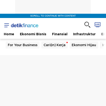
SCROLL TO CONTINUE WITH CONTENT
Home
Ekonomi Bisnis
Finansial
Infrastruktur
En
For Your Business
Cari(in) Kerja
Ekonomi Hijau
In