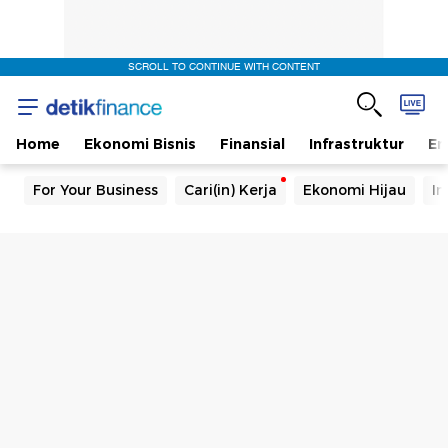
SCROLL TO CONTINUE WITH CONTENT
Home
Ekonomi Bisnis
Finansial
Infrastruktur
En
For Your Business
Cari(in) Kerja
Ekonomi Hijau
In