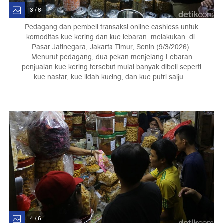
3 / 6
Pedagang dan pembeli transaksi online cashless untuk
komoditas kue kering dan kue lebaran melakukan di
Pasar Jatinegara, Jakarta Timur, Senin (9/3/2026).
Menurut pedagang, dua pekan menjelang Lebaran
penjualan kue kering tersebut mulai banyak dibeli seperti
kue nastar, kue lidah kucing, dan kue putri salju.
4 / 6