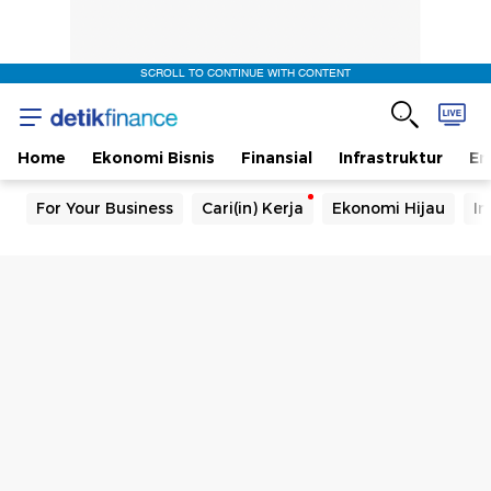
SCROLL TO CONTINUE WITH CONTENT
Home
Ekonomi Bisnis
Finansial
Infrastruktur
En
For Your Business
Cari(in) Kerja
Ekonomi Hijau
In