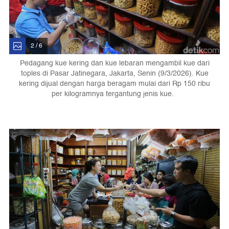
2 / 6
Pedagang kue kering dan kue lebaran mengambil kue dari
toples di Pasar Jatinegara, Jakarta, Senin (9/3/2026). Kue
kering dijual dengan harga beragam mulai dari Rp 150 ribu
per kilogramnya tergantung jenis kue.