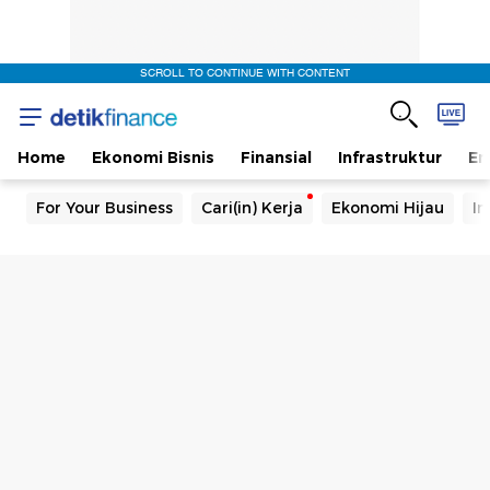
SCROLL TO CONTINUE WITH CONTENT
Home
Ekonomi Bisnis
Finansial
Infrastruktur
En
For Your Business
Cari(in) Kerja
Ekonomi Hijau
In