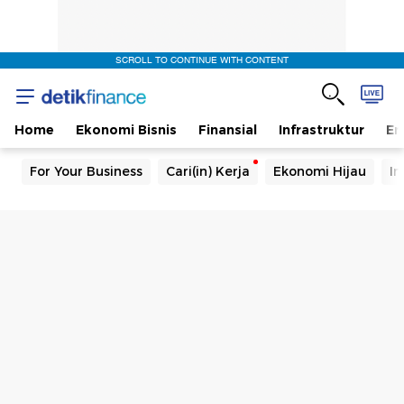
SCROLL TO CONTINUE WITH CONTENT
Home
Ekonomi Bisnis
Finansial
Infrastruktur
En
For Your Business
Cari(in) Kerja
Ekonomi Hijau
In