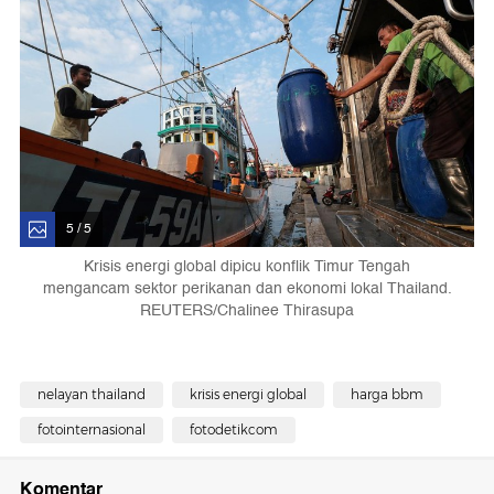
5 / 5
Krisis energi global dipicu konflik Timur Tengah
mengancam sektor perikanan dan ekonomi lokal Thailand.
REUTERS/Chalinee Thirasupa
nelayan thailand
krisis energi global
harga bbm
fotointernasional
fotodetikcom
Komentar