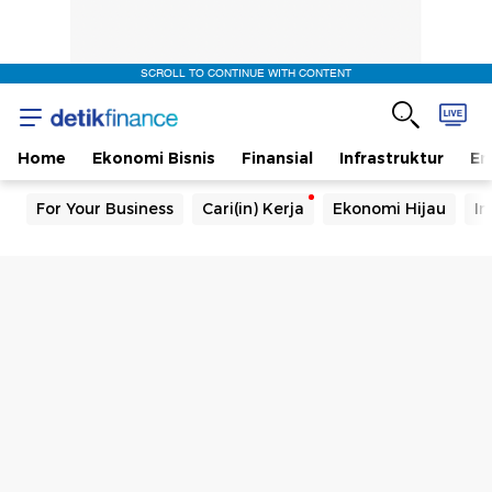
SCROLL TO CONTINUE WITH CONTENT
Home
Ekonomi Bisnis
Finansial
Infrastruktur
En
For Your Business
Cari(in) Kerja
Ekonomi Hijau
In