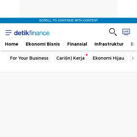
SCROLL TO CONTINUE WITH CONTENT
Home
Ekonomi Bisnis
Finansial
Infrastruktur
En
For Your Business
Cari(in) Kerja
Ekonomi Hijau
In