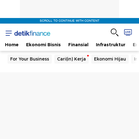
SCROLL TO CONTINUE WITH CONTENT
Home
Ekonomi Bisnis
Finansial
Infrastruktur
En
For Your Business
Cari(in) Kerja
Ekonomi Hijau
In