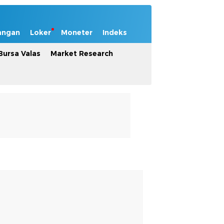
angan
Loker
Moneter
Indeks
Bursa Valas
Market Research