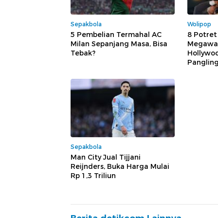
Sepakbola
Wolipop
5 Pembelian Termahal AC
8 Potret
Milan Sepanjang Masa, Bisa
Megawat
Tebak?
Hollywoo
Panglin
Sepakbola
Man City Jual Tijjani
Reijnders, Buka Harga Mulai
Rp 1,3 Triliun