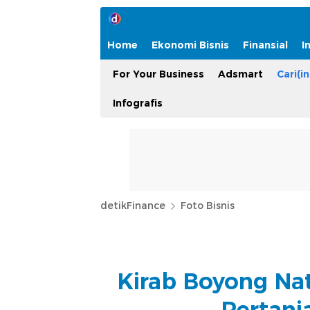
Home
Ekonomi Bisnis
Finansial
I
For Your Business
Adsmart
Cari(in
Infografis
detikFinance
Foto Bisnis
Kirab Boyong Na
Pertan