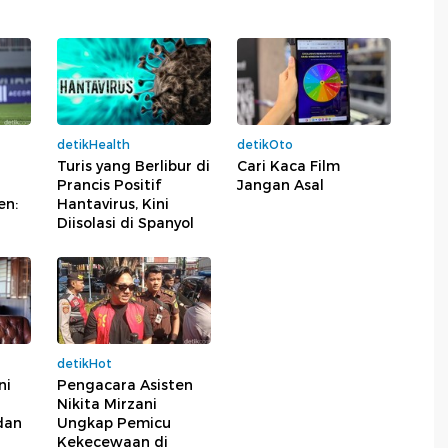
detikHealth
detikOto
Turis yang Berlibur di
Cari Kaca Film
Prancis Positif
Jangan Asal
en:
Hantavirus, Kini
Diisolasi di Spanyol
detikHot
ni
Pengacara Asisten
Nikita Mirzani
dan
Ungkap Pemicu
Kekecewaan di