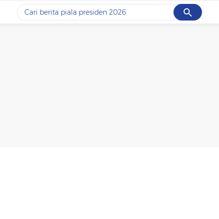
Cancel
Yang sedang ramai dicari
#1
data live draw sgp
#2
piala presiden 2026
#3
prabowo
#4
iran
#5
gempa hari ini
Promoted
Terakhir yang dicari
Loading...