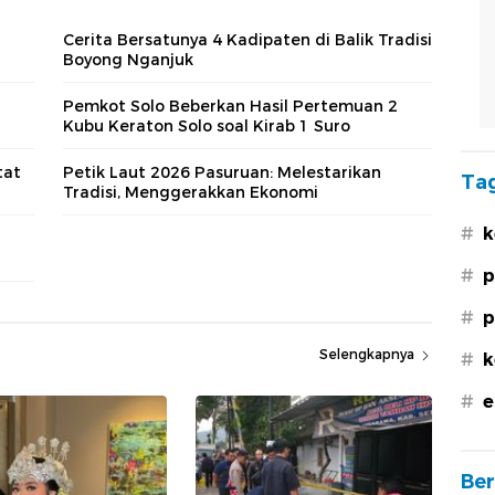
Cerita Bersatunya 4 Kadipaten di Balik Tradisi
Boyong Nganjuk
Pemkot Solo Beberkan Hasil Pertemuan 2
Kubu Keraton Solo soal Kirab 1 Suro
tat
Petik Laut 2026 Pasuruan: Melestarikan
Tag
Tradisi, Menggerakkan Ekonomi
#
k
#
p
#
p
Selengkapnya
#
k
#
e
Ber