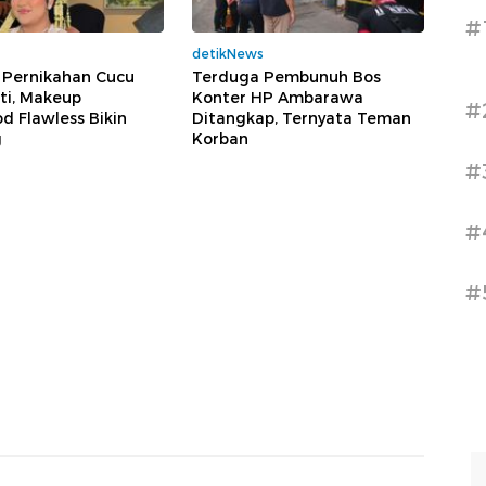
#
detikNews
 Pernikahan Cucu
Terduga Pembunuh Bos
i, Makeup
Konter HP Ambarawa
#
d Flawless Bikin
Ditangkap, Ternyata Teman
g
Korban
#
#
#