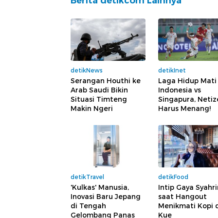
Berita detikcom Lainnya
detikNews
detikInet
Serangan Houthi ke
Laga Hidup Mati
Arab Saudi Bikin
Indonesia vs
Situasi Timteng
Singapura, Netiz
Makin Ngeri
Harus Menang!
detikTravel
detikFood
'Kulkas' Manusia,
Intip Gaya Syahri
Inovasi Baru Jepang
saat Hangout
di Tengah
Menikmati Kopi 
Gelombang Panas
Kue