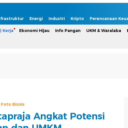
nfrastruktur
Energi
Industri
Kripto
Perencanaan Keu
) Kerja
Ekonomi Hijau
Info Pangan
UKM & Waralaba
Foto Bisnis
tapraja Angkat Potensi
ian dan UMKM