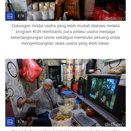
2 / 6
Dukungan modal usaha yang lebih mudah diakses melalui
program KUR membantu para pelaku usaha menjaga
keberlangsungan bisnis sekaligus membuka peluang untuk
mengembangkan skala usaha yang lebih besar.
3 / 6