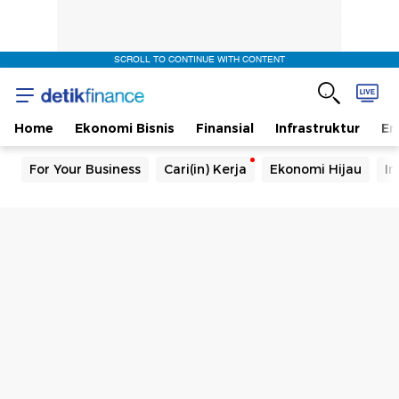
SCROLL TO CONTINUE WITH CONTENT
Home
Ekonomi Bisnis
Finansial
Infrastruktur
En
For Your Business
Cari(in) Kerja
Ekonomi Hijau
In