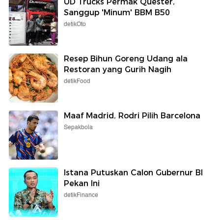
UD Trucks Permak Quester,
Sanggup 'Minum' BBM B50
detikOto
Resep Bihun Goreng Udang ala
Restoran yang Gurih Nagih
detikFood
Maaf Madrid, Rodri Pilih Barcelona
Sepakbola
Istana Putuskan Calon Gubernur BI
Pekan Ini
detikFinance