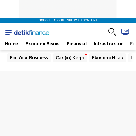
SCROLL TO CONTINUE WITH CONTENT
Home
Ekonomi Bisnis
Finansial
Infrastruktur
En
For Your Business
Cari(in) Kerja
Ekonomi Hijau
In