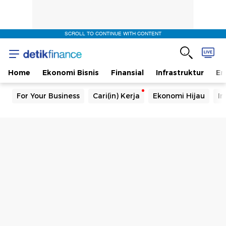
SCROLL TO CONTINUE WITH CONTENT
Home
Ekonomi Bisnis
Finansial
Infrastruktur
En
For Your Business
Cari(in) Kerja
Ekonomi Hijau
In