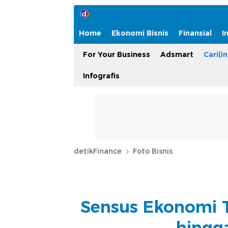
Home
Ekonomi Bisnis
Finansial
I
For Your Business
Adsmart
Cari(in
Infografis
detikFinance
Foto Bisnis
Sensus Ekonomi T
hingg