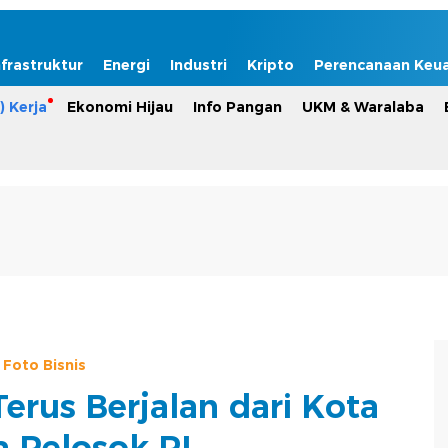
nfrastruktur
Energi
Industri
Kripto
Perencanaan Keu
) Kerja
Ekonomi Hijau
Info Pangan
UKM & Waralaba
Foto Bisnis
erus Berjalan dari Kota
a Pelosok RI