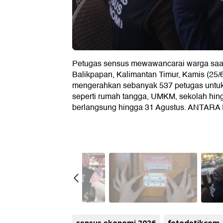
Petugas sensus mewawancarai warga saa
Balikpapan, Kalimantan Timur, Kamis (25/
mengerahkan sebanyak 537 petugas untuk 
seperti rumah tangga, UMKM, sekolah hin
berlangsung hingga 31 Agustus. ANTAR
sensus ekonomi 2026
fotodetikcom