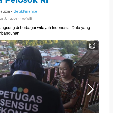
Fauzia -
detikFinance
 26 Jun 2026 14:00 WIB
angsung di berbagai wilayah Indonesia. Data yang
mbangunan.