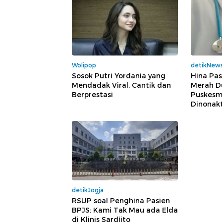
Wolipop
detikNew
Sosok Putri Yordania yang
Hina Pas
Mendadak Viral, Cantik dan
Merah Du
Berprestasi
Puskesm
Dinonakt
detikJogja
RSUP soal Penghina Pasien
BPJS: Kami Tak Mau ada Elda
di Klinis Sardjito