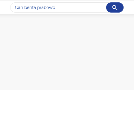
Cancel
Yang sedang ramai dicari
#1
gempa hari ini
#2
gempa
#3
prabowo
#4
iran
#5
demo
Promoted
Terakhir yang dicari
Loading...