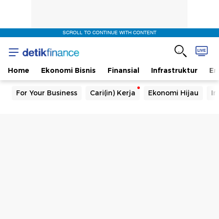
SCROLL TO CONTINUE WITH CONTENT
Home
Ekonomi Bisnis
Finansial
Infrastruktur
En
For Your Business
Cari(in) Kerja
Ekonomi Hijau
In