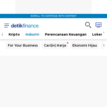
SCROLL TO CONTINUE WITH CONTENT
gi
Kripto
Industri
Perencanaan Keuangan
Loker
For Your Business
Cari(in) Kerja
Ekonomi Hijau
In