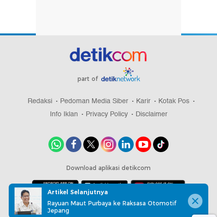
part of
Redaksi
Pedoman Media Siber
Karir
Kotak Pos
Info Iklan
Privacy Policy
Disclaimer
Download aplikasi detikcom
Artikel Selanjutnya
Rayuan Maut Purbaya ke Raksasa Otomotif
Copyright @ 2026 detikcom, All right reserved
Jepang