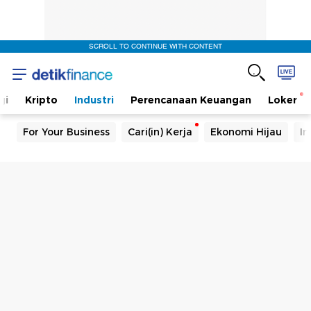
SCROLL TO CONTINUE WITH CONTENT
gi
Kripto
Industri
Perencanaan Keuangan
Loker
For Your Business
Cari(in) Kerja
Ekonomi Hijau
In