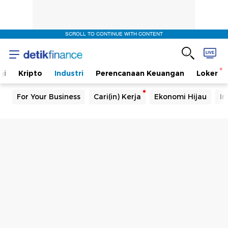
SCROLL TO CONTINUE WITH CONTENT
gi
Kripto
Industri
Perencanaan Keuangan
Loker
For Your Business
Cari(in) Kerja
Ekonomi Hijau
In