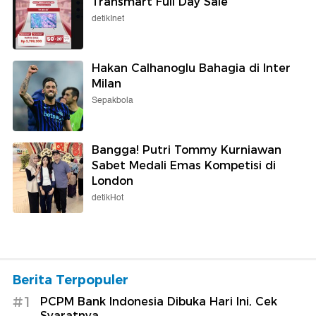
Transmart Full Day Sale
detikInet
Hakan Calhanoglu Bahagia di Inter
Milan
Sepakbola
Bangga! Putri Tommy Kurniawan
Sabet Medali Emas Kompetisi di
London
detikHot
Berita Terpopuler
#1
PCPM Bank Indonesia Dibuka Hari Ini, Cek
Syaratnya