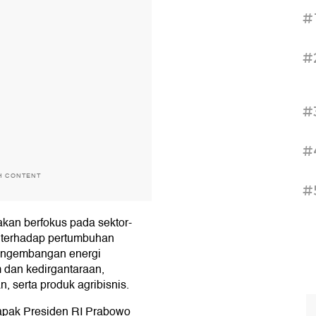
#
#
#
#
H CONTENT
#
kan berfokus pada sektor-
g terhadap pertumbuhan
pengembangan energi
im dan kedirgantaraan,
, serta produk agribisnis.
Bapak Presiden RI Prabowo