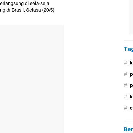
erlangsung di sela-sela
g di Brasil, Selasa (20/5)
Tag
#
k
#
p
#
p
#
k
#
e
Ber