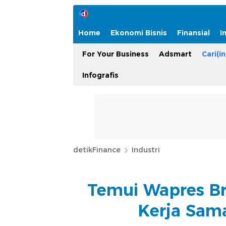
Home
Ekonomi Bisnis
Finansial
I
For Your Business
Adsmart
Cari(in
Infografis
detikFinance
Industri
Temui Wapres Br
Kerja Sama