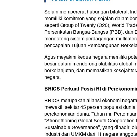
Selain mempererat hubungan bilateral, Ind
memiliki komitmen yang sejalan dalam berb
seperti Group of Twenty (G20), World Trad
Perserikatan Bangsa-Bangsa (PBB), dan B
mendorong sistem perdagangan multilater
pencapaian Tujuan Pembangunan Berkela
Agus meyakini kedua negara memiliki poten
besar dalam mendorong stabilitas global
berkelanjutan, dan memastikan kesejahte
negara.
BRICS Perkuat Posisi RI di Perekonomi
BRICS merupakan aliansi ekonomi negar
mewakili sekitar 45 persen populasi dunia
perekonomian dunia. Tahun ini, Pertemu
"Strengthening Global South Cooperation f
Sustainable Governance", yang dihadiri o
Industri dan UMKM dari 11 negara anggot