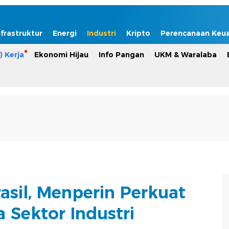
nfrastruktur
Energi
Industri
Kripto
Perencanaan Keu
) Kerja
Ekonomi Hijau
Info Pangan
UKM & Waralaba
asil, Menperin Perkuat
 Sektor Industri