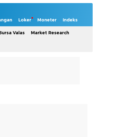
angan
Loker
Moneter
Indeks
Bursa Valas
Market Research