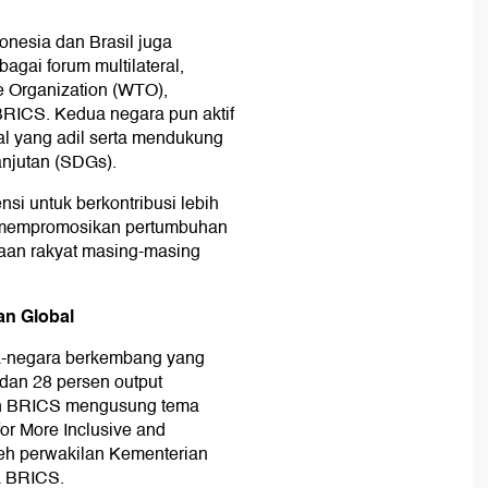
onesia dan Brasil juga
agai forum multilateral,
e Organization (WTO),
RICS. Kedua negara pun aktif
al yang adil serta mendukung
njutan (SDGs).
si untuk berkontribusi lebih
, mempromosikan pertumbuhan
raan rakyat masing-masing
an Global
a-negara berkembang yang
 dan 28 persen output
an BRICS mengusung tema
or More Inclusive and
leh perwakilan Kementerian
a BRICS.