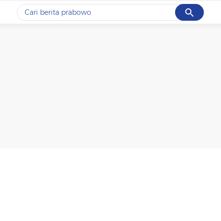
Cancel
Yang sedang ramai dicari
#1
data live draw sgp
#2
kebakaran
#3
prabowo
#4
iran
#5
gempa hari ini
Promoted
Terakhir yang dicari
Loading...